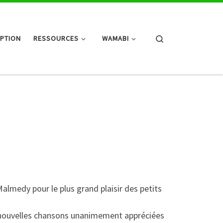
Search
IPTION
RESSOURCES
WAMABI
lmedy pour le plus grand plaisir des petits
de nouvelles chansons unanimement appréciées