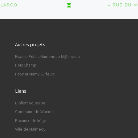
RETOUR À LA LISTE DES
 LARGO
Autres projets
Espace Public Numérique M@lmedia
Hors Champ
Papy et Mamy Surfeurs
Liens
Bibliotheques.be
Commune de Waimes
Province de liège
Ville de Malmedy