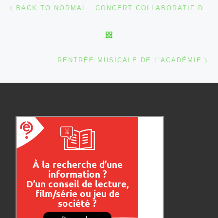
Parcourir les articles
Article précédent
BACK TO NORMAL : CONCERT COLLABORATIF D’UN JOUR
RETOUR À LA LISTE DES
Ar
RENTRÉE MUSICALE DE L’ACADÉMIE