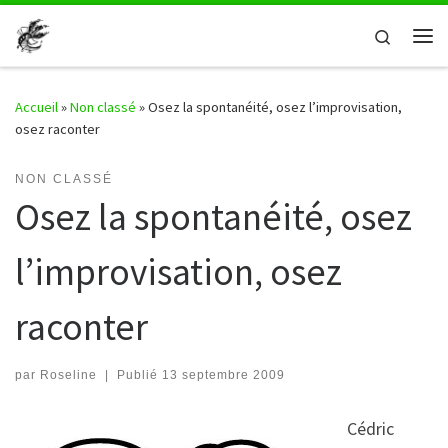
Passer au contenu
Search
Me
Accueil
»
Non classé
»
Osez la spontanéité, osez l’improvisation,
osez raconter
NON CLASSÉ
Osez la spontanéité, osez
l’improvisation, osez
raconter
par
Roseline
|
Publié
13 septembre 2009
Cédric