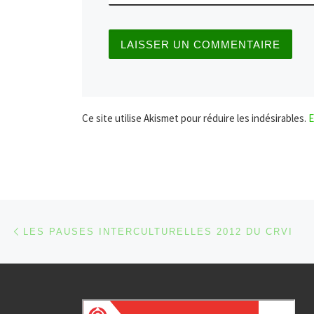
Ce site utilise Akismet pour réduire les indésirables.
E
Parcourir les articles
Article précédent
LES PAUSES INTERCULTURELLES 2012 DU CRVI