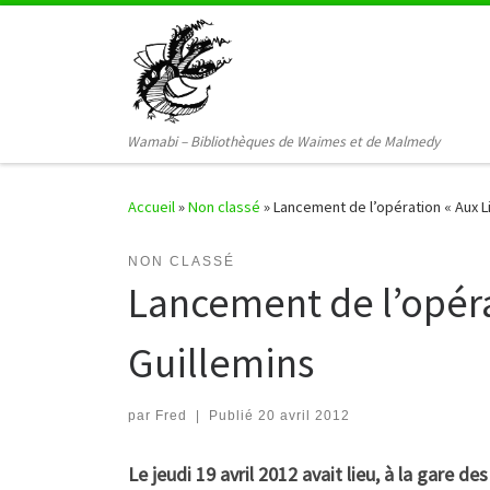
Passer au contenu
Wamabi – Bibliothèques de Waimes et de Malmedy
Accueil
»
Non classé
»
Lancement de l’opération « Aux Li
NON CLASSÉ
Lancement de l’opérat
Guillemins
par
Fred
|
Publié
20 avril 2012
Le jeudi 19 avril 2012 avait lieu, à la gare de