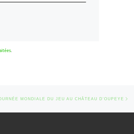
aitées
.
Ar
 ARTICLES
OURNÉE MONDIALE DU JEU AU CHÂTEAU D’OUPEYE