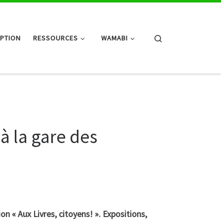
Search
IPTION
RESSOURCES
WAMABI
à la gare des
ion « Aux Livres, citoyens! ». Expositions,