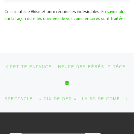
Ce site utilise Akismet pour réduire les indésirables.
En savoir plus
sur la façon dont les données de vos commentaires sont traitées
.
Parcourir les articles
Article précédent
PETITE ENFANCE – HEURE DES BÉBÉS, 7 DÉCEMBRE, À LA BIBLIOTHÈQUE DE SOURBRODT, À 10H30
RETOUR À LA LISTE DES
Ar
SPECTACLE – « DIX DE DER » : LA BD DE COMÈS TRANSPOSÉE À L’ÉCRAN ET ILLUSTRÉE MUSICALEMENT