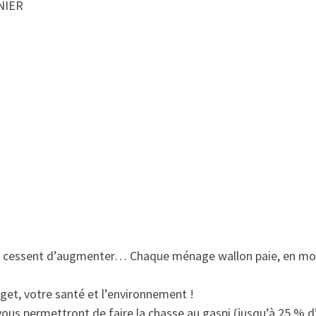
NIER
é ne cessent d’augmenter… Chaque ménage wallon paie, en mo
get, votre santé et l’environnement !
 vous permettront de faire la chasse au gaspi (jusqu’à 25 % 