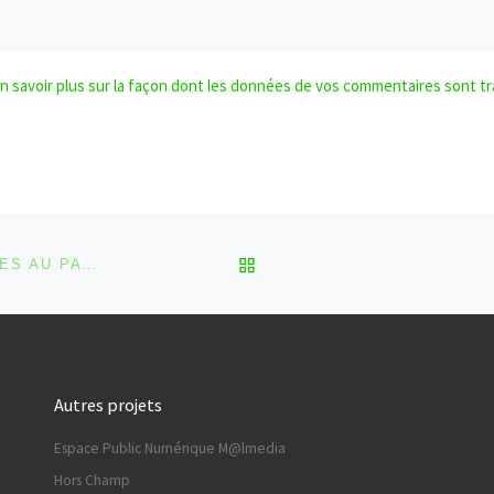
n savoir plus sur la façon dont les données de vos commentaires sont tr
RETOUR À LA LISTE DES
ZOOM SUR ANGÈLE LEJOLY ET LES CROIX VICINALES AU PAYS DE WAIMES
Autres projets
Espace Public Numérique M@lmedia
Hors Champ