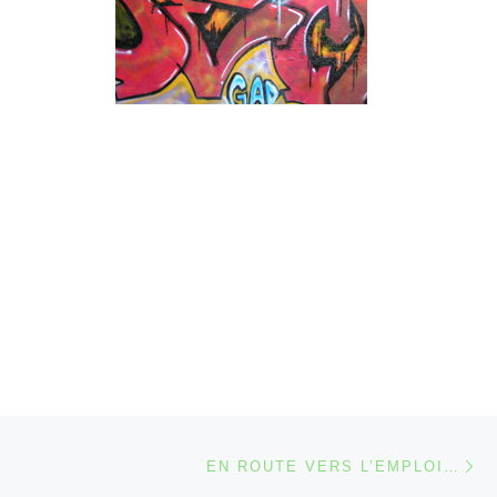
Ar
 ARTICLES
EN ROUTE VERS L’EMPLOI…