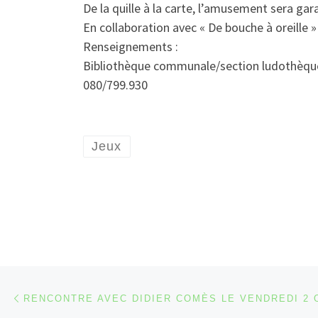
De la quille à la carte, l’amusement sera gara
En collaboration avec « De bouche à oreille 
Renseignements :
Bibliothèque communale/section ludothèqu
080/799.930
Jeux
Parcourir les articles
Article précédent