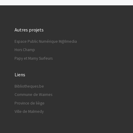
Autres projets
Espace Public Numérique M@lmedia
Hors Champ
Papy et Mamy Surfeurs
Liens
Bibliotheques.be
Commune de Waimes
Province de liège
Ville de Malmedy