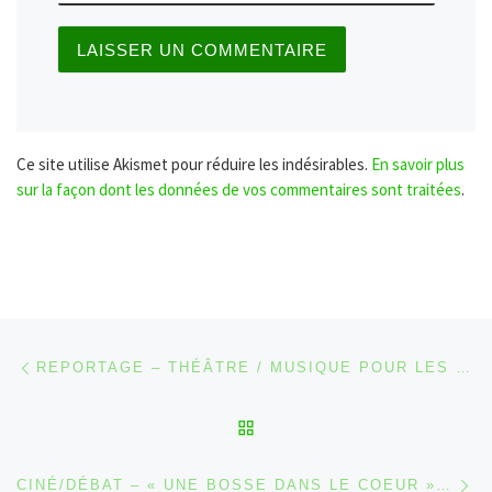
Ce site utilise Akismet pour réduire les indésirables.
En savoir plus
sur la façon dont les données de vos commentaires sont traitées
.
Parcourir les articles
Article précédent
REPORTAGE – THÉÂTRE / MUSIQUE POUR LES ÉCOLES À WAIMES ET MALMEDY [2022-2023]
RETOUR À LA LISTE DES
Ar
CINÉ/DÉBAT – « UNE BOSSE DANS LE COEUR » PAR NOÉ REUTENAUER