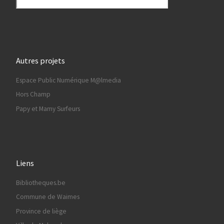
Autres projets
Espace Public Numérique M@lmedia
Hors Champ
Papy et Mamy Surfeurs
Liens
Bibliotheques.be
Commune de Waimes
Province de liège