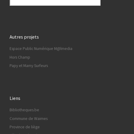
Autres projets
Espace Public Numérique M@lmedia
Hors Champ
Papy et Mamy Surfeurs
Liens
Bibliotheques.be
Commune de Waimes
Province de liège