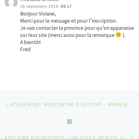
26 septembre 2018,
09:17
Bonjour Viviane,
Merci pour le message et pour l’inscription.
Je vais contacter la province pour qu’on apparaisse
sur leur site (merci aussi pour la remarque
).
A bientôt
Fred
Parcourir les articles
Article précédent
ATELIER BD/ RENCONTRE D’AUTEUR – MONSIEUR IOU FAIT ÉTAPE À MALMEDY
RETOUR À LA LISTE DES
Ar
ATELIERS D’ÉCRITURES – UN CYCLE DÉBUTE À MALMEDY