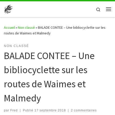
Passer au contenu
Search
Me
Accueil
»
Non classé
»
BALADE CONTEE – Une bibliocyclette sur les
routes de Waimes et Malmedy
NON CLASSÉ
BALADE CONTEE – Une
bibliocyclette sur les
routes de Waimes et
Malmedy
par
Fred
|
Publié
17 septembre 2018
|
2 commentaires