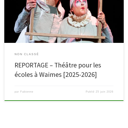
l’été et au doux temps des vacances. C’est le moment idéal pour
revenir en mots et en images sur un printemps placé sous le signe
du théâtre. Les élèves des écoles maternelles et primaires de la
Commune de […]
NON CLASSÉ
REPORTAGE – Théâtre pour les
écoles à Waimes [2025-2026]
par
Fabienne
Publié
25 juin 2026