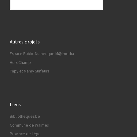
Autres projets
Espace Public Numérique M@lmedia
Hors Champ
Papy et Mamy Surfeurs
Liens
Bibliotheques.be
Commune de Waimes
Province de liège