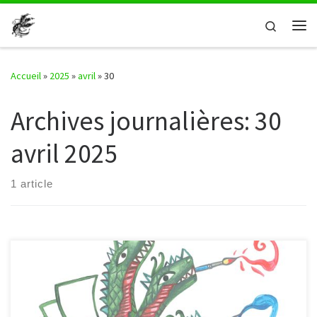
Passer au contenu
Search
Me
Accueil
»
2025
»
avril
»
30
Archives journalières:
30
avril 2025
1 article
« Des poèmes dorment en chacun de nous et attendent d’être