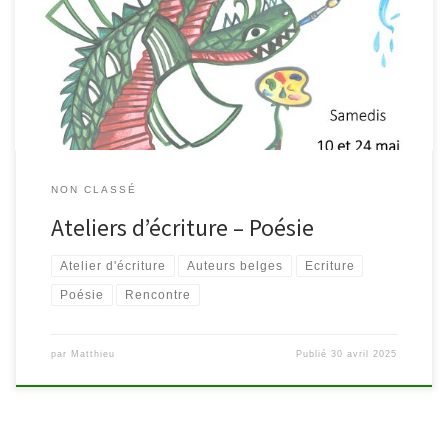
écrits. Leur partage fait partie des plaisirs de hasard de ces
ateliers, comme celui de dire ses textes et d’écouter ceux des
autres. Ainsi, cette activité, qui pourrait sembler au départ très
individuelle, prend harmonieusement sa place dans un […]
NON CLASSÉ
Ateliers d’écriture – Poésie
Atelier d'écriture
Auteurs belges
Ecriture
Poésie
Rencontre
par
Matthieu
Publié
30 avril 2025