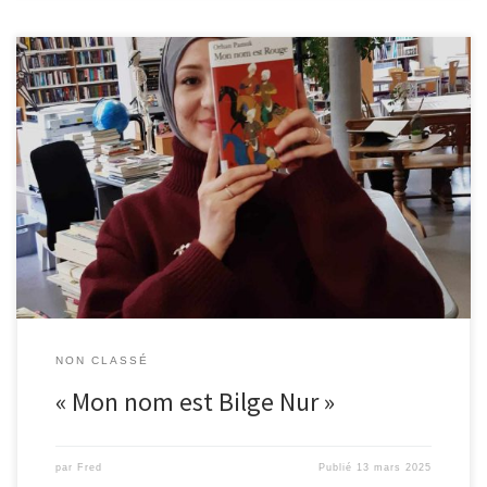
Je m’appelle Bilge Nur et j’effectue un stage en communication à
la bibliothèque de Malmedy. À travers cet article, je souhaite
partager avec vous mon expérience ainsi que ma lecture de « Mon
nom est rouge », roman de l’écrivain turc Orhan Pamuk, lauréat du
prix Nobel. C’est avec plaisir que je […]
NON CLASSÉ
« Mon nom est Bilge Nur »
par
Fred
Publié
13 mars 2025