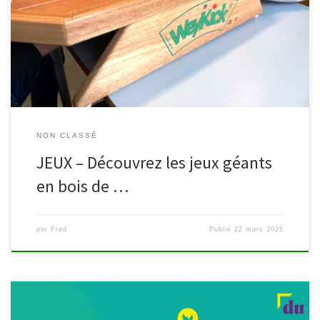
baptême, fêtes de famille ou d’entreprises. Le catalogue de la
ludothèque de Malmedy s’étoffe, les demandes affluent,
n’oubliez pas de réserver par téléphone (080799930), par email
(malmedy@wamabi.be) ou en […]
NON CLASSÉ
JEUX – Découvrez les jeux géants
en bois de …
par
Fred
Publié
22 mars 2025