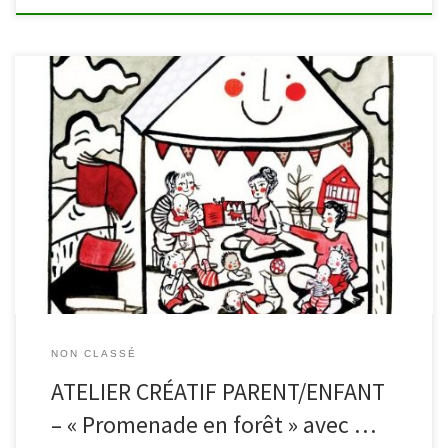
La bibliothèque de Waimes et l’artiste Emilie Hennen vous invitent
ce samedi 5 avril à 10h30 à participer à un atelier d’éveil artistique
destiné aux tout-petits (0 à 2,5 ans). Faites découvrir à votre bébé
la forêt au printemps à travers ses 5 sens. Durant cet atelier créatif,
les tout-petits […]
NON CLASSÉ
ATELIER CRÉATIF PARENT/ENFANT
– « Promenade en forêt » avec …