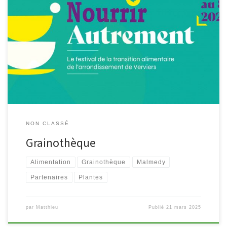
Le printemps est officiellement là ! ‍ Afin d’en profiter au mieux, la
bibliothèque de Malmedy ressort sa grainothèque. Venez
découvrir et, surtout, échanger les graines de vos légumes, fruits
et fleurs ? Le principe ? – Vous venez prendre gratuitement des
graines déposées par d’autres dans votre bibliothèque ; […]
NON CLASSÉ
Grainothèque
Alimentation
Grainothèque
Malmedy
Partenaires
Plantes
par
Matthieu
Publié
21 mars 2025