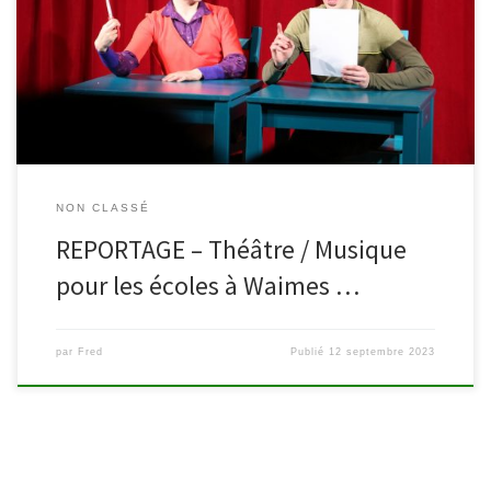
écoles », mise sur pied par Wamabi (bibliothèques de Waimes et
Malmedy) et l’asbl Options. Multiformes (théâtre, concert, contes),
les spectacles proposés avaient pour point commun d’emmener
les enfants […]
NON CLASSÉ
REPORTAGE – Théâtre / Musique
pour les écoles à Waimes …
par
Fred
Publié
12 septembre 2023