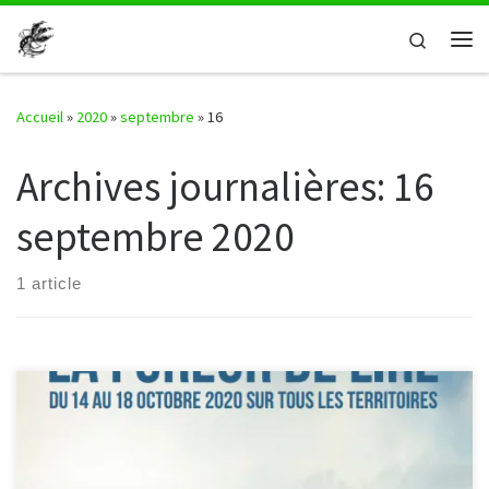
Passer au contenu
Search
Me
Accueil
»
2020
»
septembre
»
16
Archives journalières:
16
septembre 2020
1 article
>>>SPECTACLE REPORTÉ<<< >>>DÉSOLÉ POUR LES
DÉSAGRÉMENTS<<< Deux comédiens répètent les scènes d’un