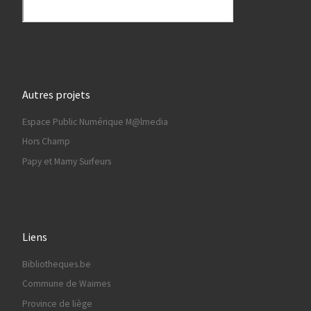
Autres projets
Espace Public Numérique M@lmedia
Hors Champ
Papy et Mamy Surfeurs
Liens
Bibliotheques.be
Commune de Waimes
Province de liège