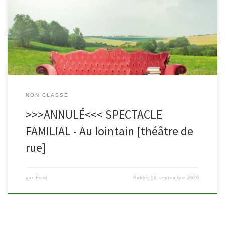
prochain spectacle à l’extérieur, pour pouvoir garder leurs
distances sociales. Ils sont interrompus par leurs propres pensées.
« Au lointain » est un spectacle poétique de la Compagnie Arts
Nomades qui enchantera petites et grandes oreilles. Il se déroule
le samedi 17 octobre à […]
NON CLASSÉ
>>>ANNULÉ<<< SPECTACLE
FAMILIAL - Au lointain [théâtre de
rue]
par
Fred
Publié
16 septembre 2020