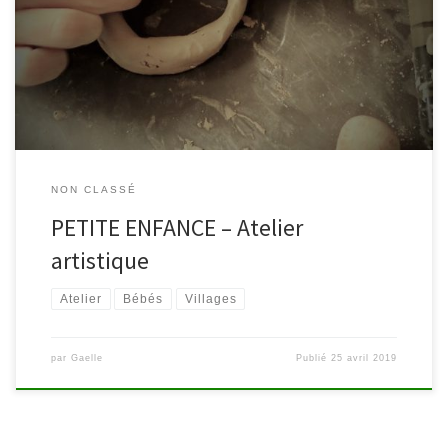
mai, à 10 h30, Atelier artistique « Le jardin des papillons » Emilie
Hennen, illustratrice, vous invite à découvrir son univers haut en
couleurs. Après une balade sensorielle dans son jardin secret, les
petits doigts découvriront le plaisir de la matière. […]
NON CLASSÉ
PETITE ENFANCE – Atelier
artistique
Atelier
Bébés
Villages
par
Gaelle
Publié
25 avril 2019