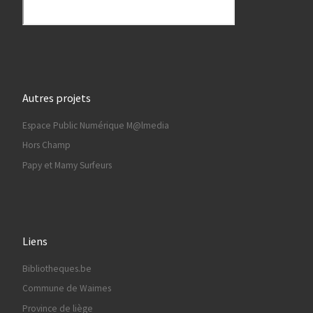
Autres projets
Espace Public Numérique M@lmedia
Hors Champ
Papy et Mamy Surfeurs
Liens
Bibliotheques.be
Commune de Waimes
Province de liège