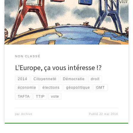
Après deux journées de collecte d’avis tous azimuts, il nous
semblait incontournable de vous informer des enjeux des
prochaines élections de fin mai 2014. Ayant la volonté d’initier une
réflexion de fond auprès des gens, la bibliothèque s’est […]
NON CLASSÉ
L’Europe, ça vous intéresse !?
2014
Citoyenneté
Démocratie
droit
économie
élections
géopolitique
GMT
TAFTA
TTIP
vote
par
Archive
Publié
22 mai 2014