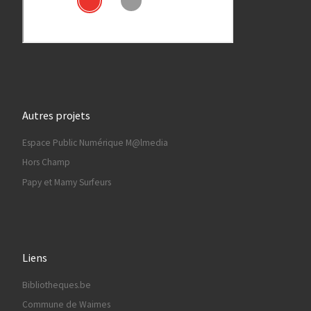
Autres projets
Espace Public Numérique M@lmedia
Hors Champ
Papy et Mamy Surfeurs
Liens
Bibliotheques.be
Commune de Waimes