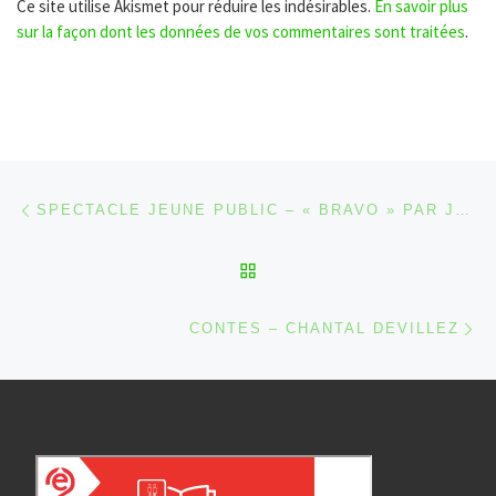
Ce site utilise Akismet pour réduire les indésirables.
En savoir plus
sur la façon dont les données de vos commentaires sont traitées
.
Parcourir les articles
Article précédent
SPECTACLE JEUNE PUBLIC – « BRAVO » PAR JACKYLOU ET SES ENJOLIVEURS
RETOUR À LA LISTE DES
Ar
CONTES – CHANTAL DEVILLEZ