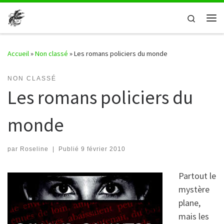
Passer au contenu
Search
Me
Accueil
»
Non classé
»
Les romans policiers du monde
NON CLASSÉ
Les romans policiers du
monde
par
Roseline
|
Publié
9 février 2010
Partout le
mystère
plane,
mais les