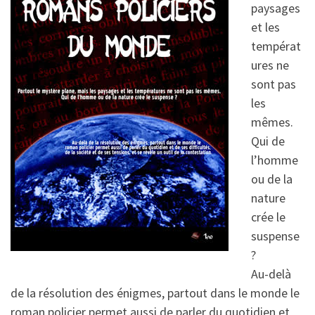
paysages
et les
températ
ures ne
sont pas
les
mêmes.
Qui de
l’homme
ou de la
nature
crée le
suspense
?
Au-delà
de la résolution des énigmes, partout dans le monde le
roman policier permet aussi de parler du quotidien et