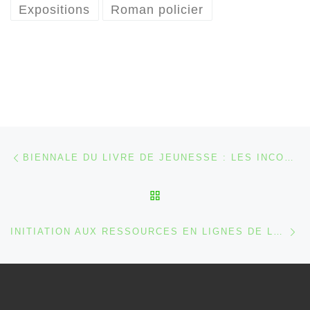
Expositions
Roman policier
Parcourir les articles
Article précédent
BIENNALE DU LIVRE DE JEUNESSE : LES INCONTOURNABLES 2007-2009
RETOUR À LA LISTE DES
Ar
INITIATION AUX RESSOURCES EN LIGNES DE LA BIBLIOTHÈQUE DE MALMEDY