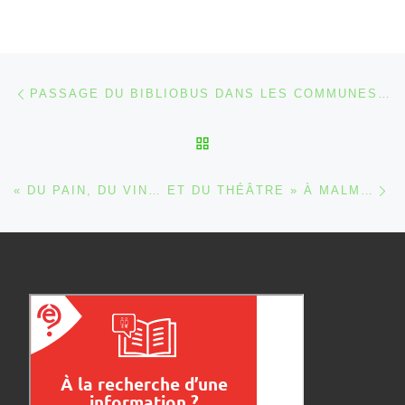
Parcourir les articles
Article précédent
PASSAGE DU BIBLIOBUS DANS LES COMMUNES DE WAIMES ET MALMEDY EN 2013
RETOUR À LA LISTE DES
Ar
« DU PAIN, DU VIN… ET DU THÉÂTRE » À MALMEDY