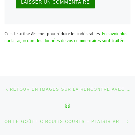
Ce site utilise Akismet pour réduire les indésirables.
En savoir plus
sur la façon dont les données de vos commentaires sont traitées
.
Parcourir les articles
Article précédent
RETOUR EN IMAGES SUR LA RENCONTRE AVEC SARAH FAFCHAMPS
RETOUR À LA LISTE DES
Ar
OH LE GOÛT ! CIRCUITS COURTS – PLAISIR PROLONGÉ