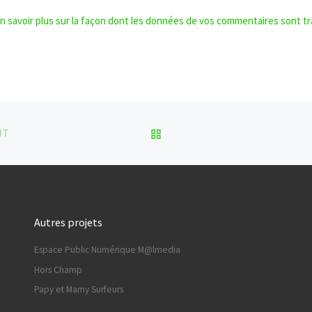
n savoir plus sur la façon dont les données de vos commentaires sont tr
RETOUR À LA LISTE DES
NT
Autres projets
Espace Public Numérique M@lmedia
Hors Champ
Papy et Mamy Surfeurs