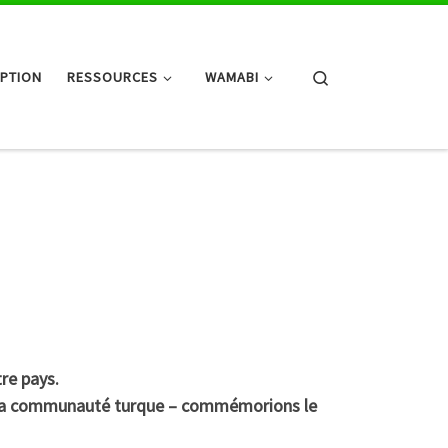
Search
IPTION
RESSOURCES
WAMABI
tre pays.
 de la communauté turque – commémorions le