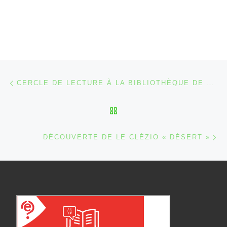
Parcourir les articles
Article précédent
CERCLE DE LECTURE À LA BIBLIOTHÈQUE DE MALMEDY
RETOUR À LA LISTE DES
Ar
DÉCOUVERTE DE LE CLÉZIO « DÉSERT »