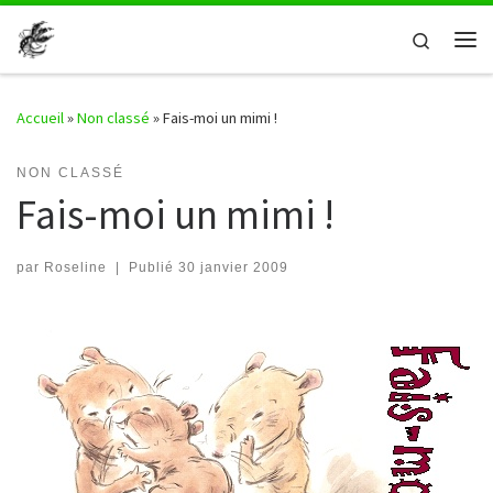
Passer au contenu
Search
Me
Accueil
»
Non classé
»
Fais-moi un mimi !
NON CLASSÉ
Fais-moi un mimi !
par
Roseline
|
Publié
30 janvier 2009