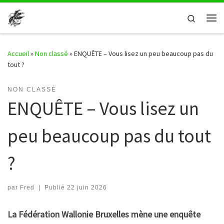
Passer au contenu
Search
Me
Accueil
»
Non classé
»
ENQUÊTE – Vous lisez un peu beaucoup pas du
tout ?
NON CLASSÉ
ENQUÊTE – Vous lisez un
peu beaucoup pas du tout
?
par
Fred
|
Publié
22 juin 2026
La Fédération Wallonie Bruxelles mène une enquête