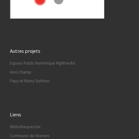
Autres projets
Espace Public Numérique M@lmedia
Hors Champ
Papy et Mamy Surfeurs
Liens
Bibliotheques.be
Commune de Waimes