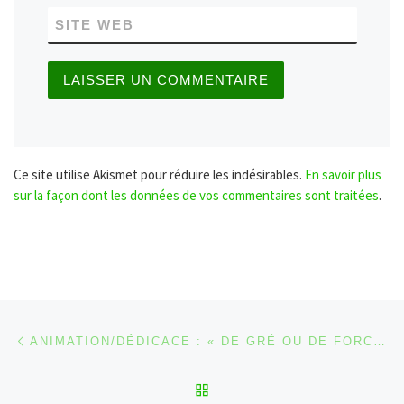
SITE WEB
Ce site utilise Akismet pour réduire les indésirables.
En savoir plus
sur la façon dont les données de vos commentaires sont traitées
.
Parcourir les articles
Article précédent
ANIMATION/DÉDICACE : « DE GRÉ OU DE FORCE » À L’ESPACE 694
RETOUR À LA LISTE DES