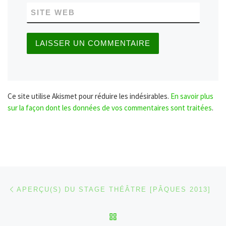
SITE WEB
Ce site utilise Akismet pour réduire les indésirables.
En savoir plus
sur la façon dont les données de vos commentaires sont traitées
.
Parcourir les articles
Article précédent
APERÇU(S) DU STAGE THÉÂTRE [PÂQUES 2013]
RETOUR À LA LISTE DES