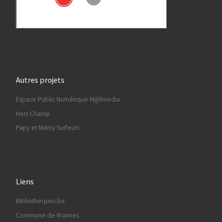
Autres projets
Espace Public Numérique M@lmedia
Hors Champ
Papy et Mamy Surfeurs
Liens
Bibliotheques.be
Commune de Waimes