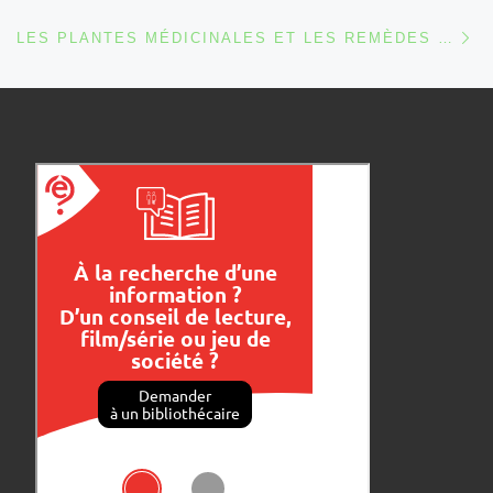
Ar
LES PLANTES MÉDICINALES ET LES REMÈDES D’AUTREFOIS [EXPO & ANIMATIONS]