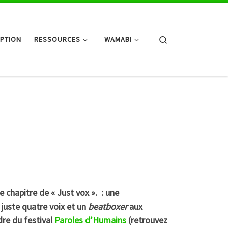
Search
IPTION
RESSOURCES
WAMABI
 chapitre de « Just vox ». : une
 juste quatre voix et un
beatboxer
aux
dre du festival
Paroles d’Humains
(retrouvez