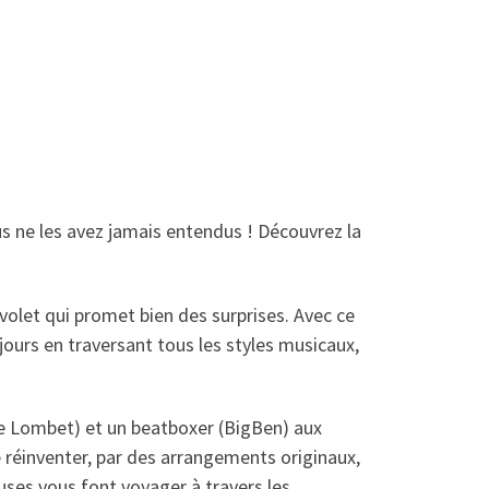
s ne les avez jamais entendus ! Découvrez la
volet qui promet bien des surprises. Avec ce
ours en traversant tous les styles musicaux,
pe Lombet) et un beatboxer (BigBen) aux
e réinventer, par des arrangements originaux,
euses vous font voyager à travers les