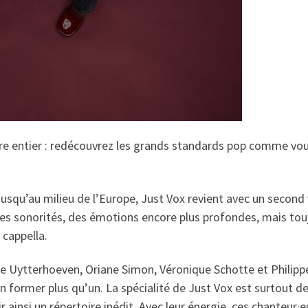
re entier : redécouvrez les grands standards pop comme vou
jusqu’au milieu de l’Europe, Just Vox revient avec un second 
es sonorités, des émotions encore plus profondes, mais touj
 cappella.
ine Uytterhoeven, Oriane Simon, Véronique Schotte et Philip
en former plus qu’un. La spécialité de Just Vox est surtout d
 ainsi un répertoire inédit. Avec leur énergie, ces chanteur·