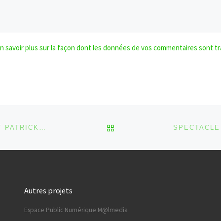
n savoir plus sur la façon dont les données de vos commentaires sont tr
RETOUR À LA LISTE DES
SPECTACLE – « ALLÔ LA MER » PAR LUC BAIWIR ET PATRICK DONNAY
Autres projets
Espace Public Numérique M@lmedia