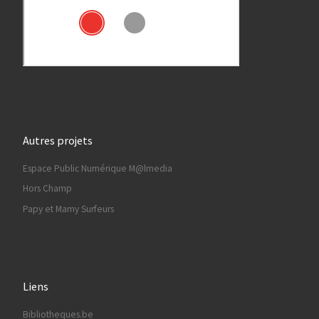
Autres projets
Espace Public Numérique M@lmedia
Hors Champ
Papy et Mamy Surfeurs
Liens
Bibliotheques.be