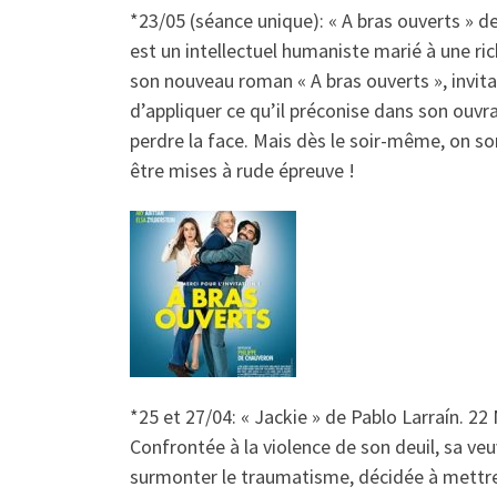
*23/05 (séance unique): « A bras ouverts
» de
est un intellectuel humaniste marié à une ri
son nouveau roman « A bras ouverts », invitan
d’appliquer ce qu’il préconise dans son ouvr
perdre la face. Mais dès le soir-même, on 
être mises à rude épreuve !
*25 et 27/04: « Jackie
» de Pablo Larraín. 22
Confrontée à la violence de son deuil, sa ve
surmonter le traumatisme, décidée à mettre e