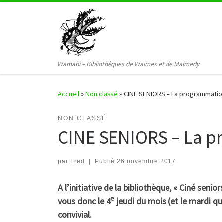
Passer au contenu
Wamabi – Bibliothèques de Waimes et de Malmedy
Accueil
»
Non classé
»
CINE SENIORS – La programmatio
NON CLASSÉ
CINE SENIORS – La p
par
Fred
|
Publié
26 novembre 2017
A l’initiative de la bibliothèque, « Ciné sen
e
vous donc le 4
jeudi du mois (et le mardi q
convivial.