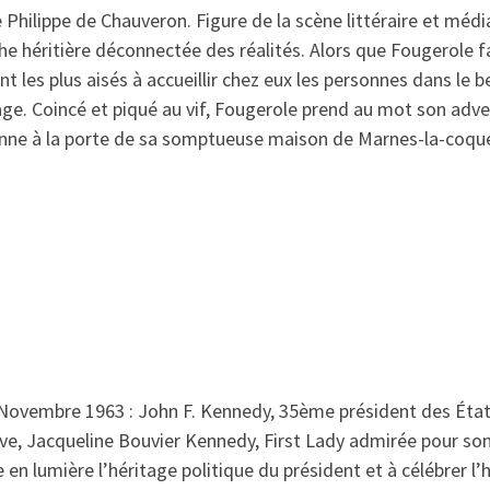
 Philippe de Chauveron. Figure de la scène littéraire et méd
che héritière déconnectée des réalités. Alors que Fougerole 
t les plus aisés à accueillir chez eux les personnes dans le 
age. Coincé et piqué au vif, Fougerole prend au mot son adve
sonne à la porte de sa somptueuse maison de Marnes-la-coq
 Novembre 1963 : John F. Kennedy, 35ème président des États-
uve, Jacqueline Bouvier Kennedy, First Lady admirée pour son
n lumière l’héritage politique du président et à célébrer l’