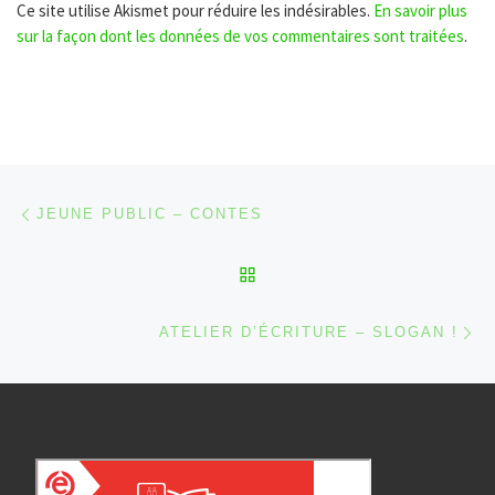
Ce site utilise Akismet pour réduire les indésirables.
En savoir plus
sur la façon dont les données de vos commentaires sont traitées
.
Parcourir les articles
Article précédent
JEUNE PUBLIC – CONTES
RETOUR À LA LISTE DES
Ar
ATELIER D’ÉCRITURE – SLOGAN !