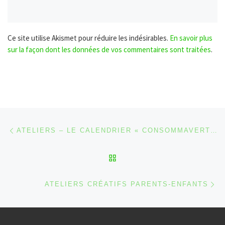
Ce site utilise Akismet pour réduire les indésirables.
En savoir plus
sur la façon dont les données de vos commentaires sont traitées
.
Parcourir les articles
Article précédent
ATELIERS – LE CALENDRIER « CONSOMMAVERTI » [2022]
RETOUR À LA LISTE DES
Ar
ATELIERS CRÉATIFS PARENTS-ENFANTS