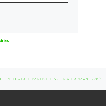
aitées
.
Ar
 ARTICLES
LE DE LECTURE PARTICIPE AU PRIX HORIZON 2020