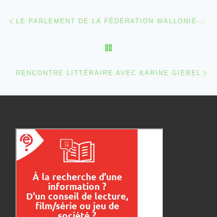
Parcourir les articles
Article précédent
LE PARLEMENT DE LA FÉDÉRATION WALLONIE-BRUXELLES ORGANISE SON 41E PRIX LITTÉRAIRE
RETOUR À LA LISTE DES
Ar
RENCONTRE LITTÉRAIRE AVEC KARINE GIEBEL