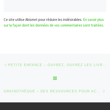
Ce site utilise Akismet pour réduire les indésirables.
En savoir plus
sur la façon dont les données de vos commentaires sont traitées
.
Parcourir les articles
Article précédent
PETITE ENFANCE – OUVREZ, OUVREZ LES LIVRES AUX BÉBÉS !
RETOUR À LA LISTE DES
Ar
GRAINOTHÈQUE – DES RESSOURCES POUR ACCOMPAGNER LES JARDINIERS