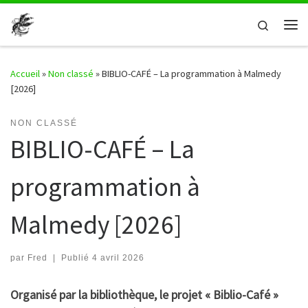
Passer au contenu
Search
Me
Accueil
»
Non classé
»
BIBLIO-CAFÉ – La programmation à Malmedy
[2026]
NON CLASSÉ
BIBLIO-CAFÉ – La
programmation à
Malmedy [2026]
par
Fred
|
Publié
4 avril 2026
Organisé par la bibliothèque, le projet « Biblio-Café »