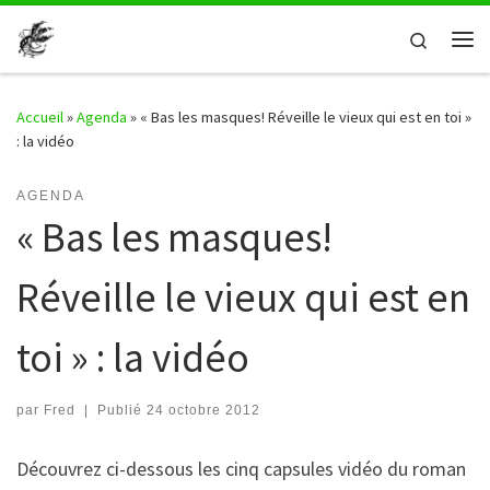
Passer au contenu
Search
Me
Accueil
»
Agenda
»
« Bas les masques! Réveille le vieux qui est en toi »
: la vidéo
AGENDA
« Bas les masques!
Réveille le vieux qui est en
toi » : la vidéo
par
Fred
|
Publié
24 octobre 2012
Découvrez ci-dessous les cinq capsules vidéo du roman