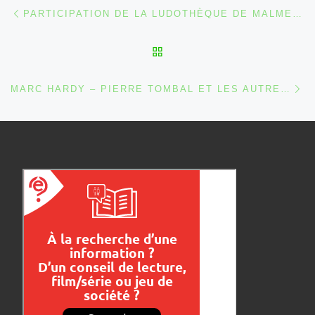
Parcourir les articles
Article précédent
PARTICIPATION DE LA LUDOTHÈQUE DE MALMEDY AU WEEK-END « JEU T’AIME »
RETOUR À LA LISTE DES
Ar
MARC HARDY – PIERRE TOMBAL ET LES AUTRES… [EXPOSITION]