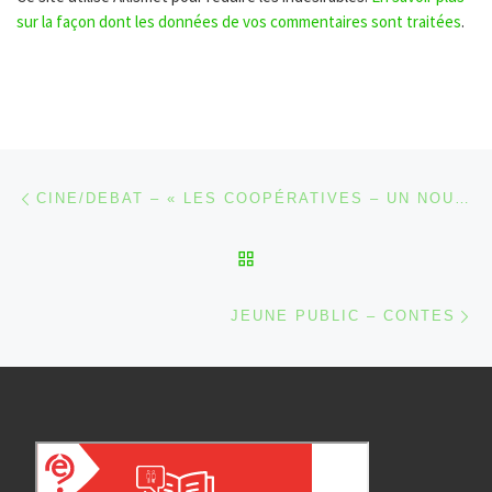
sur la façon dont les données de vos commentaires sont traitées
.
Parcourir les articles
Article précédent
CINE/DEBAT – « LES COOPÉRATIVES – UN NOUVEAU RÉCIT »
RETOUR À LA LISTE DES
Ar
JEUNE PUBLIC – CONTES