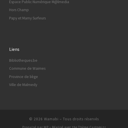
Espace Public Numérique M@lmedia
Hors Champ
Papy et Mamy Surfeurs
Liens
Bibliotheques.be
Commune de Waimes
Province de liège
Ville de Malmedy
© 2026
Wamabi
– Tous droits réservés
Propulsé par
WP
– Réalisé avec the
Thème Customizr