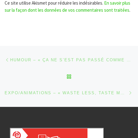
Ce site utilise Akismet pour réduire les indésirables.
En savoir plus
sur la façon dont les données de vos commentaires sont traitées
.
Parcourir les articles
Article précédent
HUMOUR – « ÇA NE S’EST PAS PASSÉ COMME PRÉVU » PAR PE
RETOUR À LA LISTE DES
Ar
EXPO/ANIMATIONS – « WASTE LESS, TASTE MORE » : POUR UNE GESTION DURABLE DES ALIMENTS