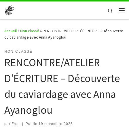
Passer au contenu
Search
Me
Accueil
»
Non classé
»
RENCONTRE/ATELIER D’ÉCRITURE – Découverte
du caviardage avec Anna Ayanoglou
NON CLASSÉ
RENCONTRE/ATELIER
D’ÉCRITURE – Découverte
du caviardage avec Anna
Ayanoglou
par
Fred
|
Publié
19 novembre 2025