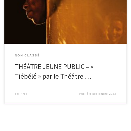
du Théâtre de la Guimbarde qui allie plastique et poésie
(accessible dès 1,5 ans). Sur le toit d’une maison Kasséna, une
jeune femme mêle l’argile et l’eau, patouille, gribouille, explore
[…]
NON CLASSÉ
THÉÂTRE JEUNE PUBLIC – «
Tiébélé » par le Théâtre …
par
Fred
Publié
5 septembre 2023