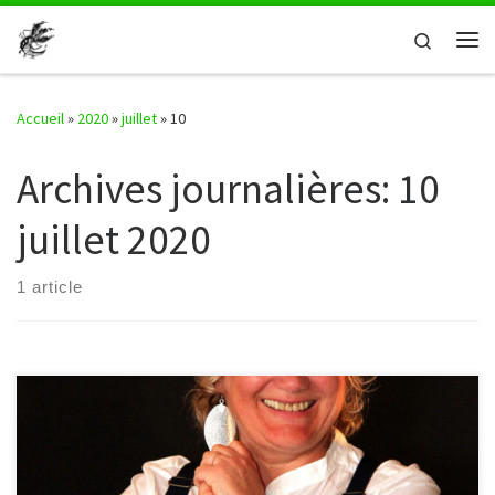
Passer au contenu
Search
Me
Accueil
»
2020
»
juillet
»
10
Archives journalières:
10
juillet 2020
1 article
Rejoignez Chantal Devillez à Malmedy le jeudi 20 août à 15h pour