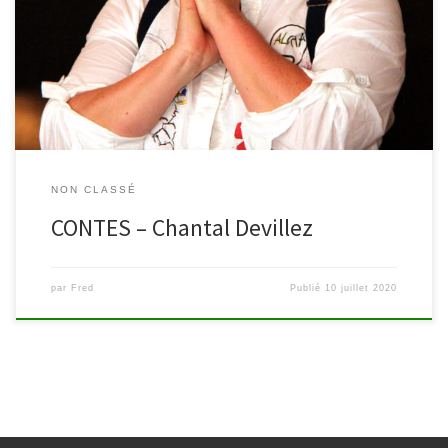
une balade contée à la découverte du parc de la Cathédrale (son
calvaire, son poudingue, ses histoires…). Des contes pour rêver,
pour se libérer l’imaginaire et les zygomatiques, le cœur et les
oreilles ! Des contes pour toutes […]
NON CLASSÉ
CONTES – Chantal Devillez
par
Fred
Publié
10 juillet 2020