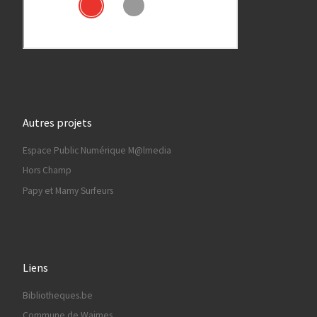
Autres projets
Espace Public Numérique M@lmedia
Hors Champ
Papy et Mamy Surfeurs
Liens
Bibliotheques.be
Commune de Waimes