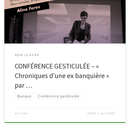
par la bibliothèque) pour assister à la conférence gesticulée
d’Aline Fares intitulée « Chroniques d’une ex banquière ». Dans ce
spectacle, Aline Fares retrace son parcours au sein du groupe
Dexia et brosse le portrait du monde de la finance. […]
NON CLASSÉ
CONFÉRENCE GESTICULÉE – «
Chroniques d’une ex banquière »
par …
Banque
Conférence gesticulée
par
Fred
Publié
1 avril 2019