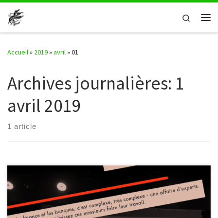
Passer au contenu
Search
Me
Accueil
»
2019
»
avril
»
01
Archives journalières:
1
avril 2019
1 article
Le lundi 13 mai à 19h30, rendez-vous au Malmundarium (entrée