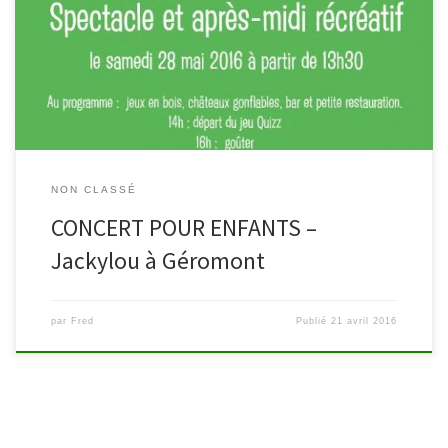
Géromont vous invitent ce samedi 28 mai à 17h à la salle du village
pour assister en famille au concert-spectacle de Jackylou et ses
Enjoliveurs. Découvrez aussi le reste des activités proposées lors
de cette journée festive. Au programme: jeux en […]
NON CLASSÉ
CONCERT POUR ENFANTS –
Jackylou à Géromont
par
Fred
Publié
21 avril 2016