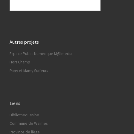
Autres projets
Espace Public Numérique M@lmedia
Hors Champ
Papy et Mamy Surfeurs
Liens
Bibliotheques.be
Commune de Waimes
Province de liège