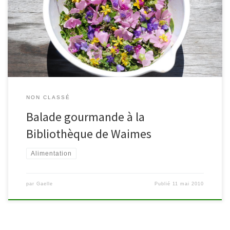
suivie d’une dégustation de petits plats concoctés par Françoise
Gabriel. Entrée gratuite, durée de la promenade 1h30, départ
de la bibliothèque. Renseignements & réservations : 080/44.80.54
– bc.waimes@skynet.be – Rue […]
NON CLASSÉ
Balade gourmande à la
Bibliothèque de Waimes
Alimentation
par
Gaelle
Publié
11 mai 2010