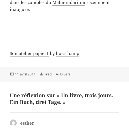
dans les combles du
Malmundarium
récemment
inauguré.
Son atelier papier1
by
horschamp
Publié
Auteur
Catégories
11 avril 2011
Fred
Divers
le
Une réflexion sur « Un livre, trois jours.
Ein Buch, drei Tage. »
esther
dit :