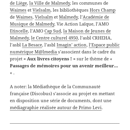
de Liège
,
la Ville de Malmedy
, les communes de
Waimes
et
Vielsalm
, les bibliothèques
Hors Champ
de
Waimes
,
Vielsalm
et
Malmedy
, l’
Académie de
Musique de Malmedy
, Vie Action Laïque, l’AMO
Etincelle
, l’AMO
Cap Sud
,
la Maison de Jeunes de
Malmedy
,
le Centre culturel 4950
, l’asbl CRHEHA,
l’asbl
La Besace
, l’asbl
Imagin’ action
,
l’Espace public
numérique M@lmedia
s’associent dans le cadre du
projet
« Aux livres citoyens ! »
sur le thème de «
Passages de mémoires pour un avenir meilleur…
« .
A noter: la Médiathèque de la Communauté
française (Discobus) s’associe au projet en mettant
en disposition une série de documents, dont une
médiagraphie réalisée autour de Primo Levi
.
______________________________________________________
________________