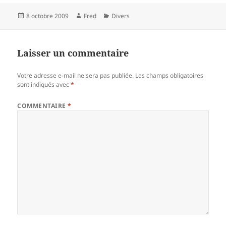
Publié
Auteur
Catégories
8 octobre 2009
Fred
Divers
le
Laisser un commentaire
Votre adresse e-mail ne sera pas publiée.
Les champs obligatoires
sont indiqués avec
*
COMMENTAIRE
*