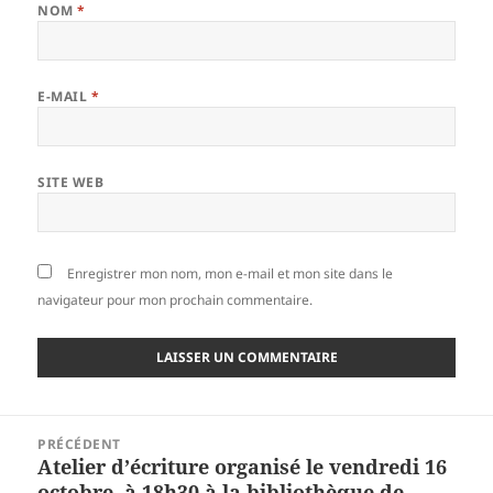
NOM
*
E-MAIL
*
SITE WEB
Enregistrer mon nom, mon e-mail et mon site dans le
navigateur pour mon prochain commentaire.
Navigation
PRÉCÉDENT
de
Atelier d’écriture organisé le vendredi 16
Article
l’article
octobre, à 18h30 à la bibliothèque de