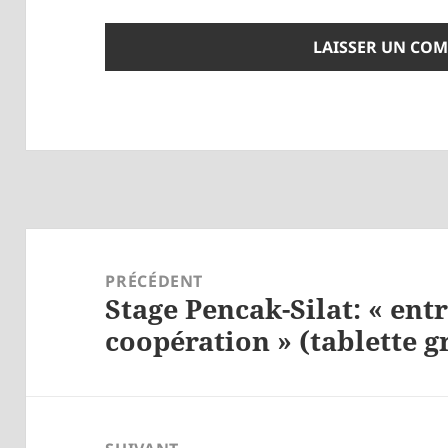
Navigation
de
PRÉCÉDENT
Stage Pencak-Silat: « ent
l’article
Article
coopération » (tablette 
précédent :