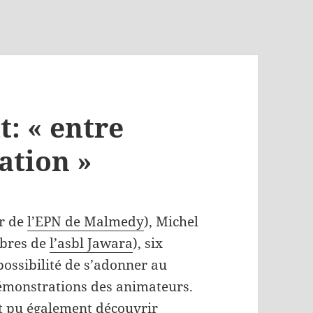
t: « entre
ation »
ur de
l’EPN de Malmedy
), Michel
mbres de
l’asbl Jawara
), six
 possibilité de s’adonner au
 démonstrations des animateurs.
ont pu également découvrir