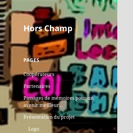
Hors Champ
PAGES
Coopérateurs
Partenaires
Passages de mémoires pour un
avenir meilleur…
Présentation du projet
Logo