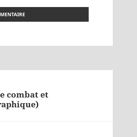
re combat et
graphique)