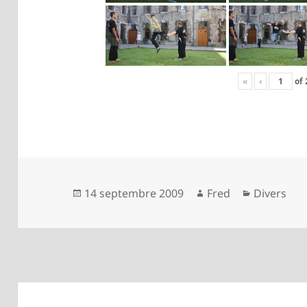
«
‹
of
Publié
Auteur
Catégorie
14 septembre 2009
Fred
Divers
le