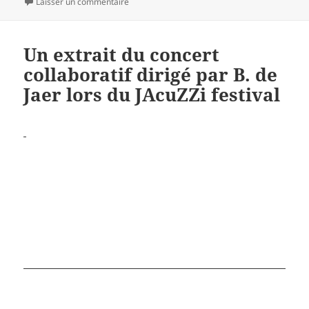
le
sur JAcuZZi festival 2OO9 en images
Laisser un commentaire
Un extrait du concert
collaboratif dirigé par B. de
Jaer lors du JAcuZZi festival