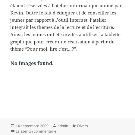
étaient réservées à l’atelier informatique animé par
Kevin. Outre le fait d’éduquer et de conseiller les
jeunes par rapport à l’outil Internet, l’atelier
intégrait les thèmes de la lecture et de l’écriture.
Ainsi, les jeunes ont été invités à utiliser la tablette
graphique pour créer une réalisation à partir du
thème “Pour moi, lire c’est…?”.
No Images found.
Publié
Auteur
Catégories
14 septembre 2009
admin
Divers
le
sur Stage Pencak-Silat: « entre combat et coopé
Laisser un commentaire