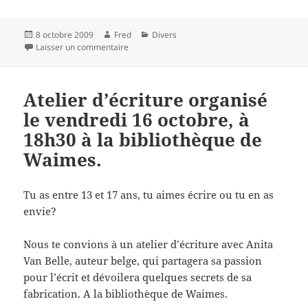
Publié
Auteur
Catégories
8 octobre 2009
Fred
Divers
le
sur Projection du film réalisé à l’Espace Jeune
Laisser un commentaire
Atelier d’écriture organisé
le vendredi 16 octobre, à
18h30 à la bibliothèque de
Waimes.
Tu as entre 13 et 17 ans, tu aimes écrire ou tu en as
envie?
Nous te convions à un atelier d’écriture avec Anita
Van Belle, auteur belge, qui partagera sa passion
pour l’écrit et dévoilera quelques secrets de sa
fabrication. A la bibliothèque de Waimes.